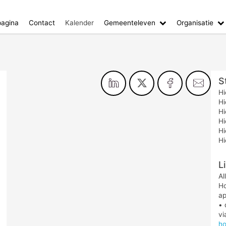
agina
Contact
Kalender
Gemeenteleven
Organisatie
S
Hi
Hi
Hi
Hi
Hi
Hi
L
Al
Ho
ap
• 
v
ho