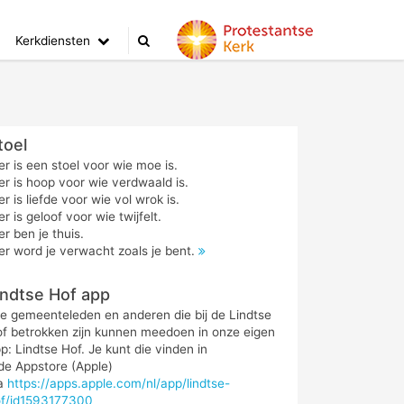
Kerkdiensten
toel
er is een stoel voor wie moe is.
er is hoop voor wie verdwaald is.
er is liefde voor wie vol wrok is.
er is geloof voor wie twijfelt.
er ben je thuis.
er word je verwacht zoals je bent.
indtse Hof app
le gemeenteleden en anderen die bij de Lindtse
f betrokken zijn kunnen meedoen in onze eigen
p: Lindtse Hof. Je kunt die vinden in
de Appstore (Apple)
ia
https://apps.apple.com/nl/app/lindtse-
f/id1593177300