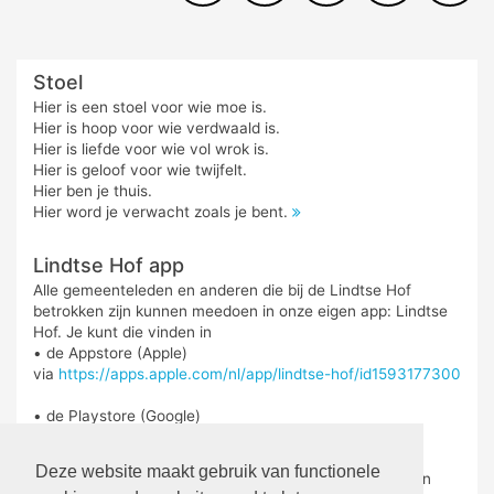
Stoel
Hier is een stoel voor wie moe is.
Hier is hoop voor wie verdwaald is.
Hier is liefde voor wie vol wrok is.
Hier is geloof voor wie twijfelt.
Hier ben je thuis.
Hier word je verwacht zoals je bent.
Lindtse Hof app
Alle gemeenteleden en anderen die bij de Lindtse Hof
betrokken zijn kunnen meedoen in onze eigen app: Lindtse
Hof. Je kunt die vinden in
• de Appstore (Apple)
via
https://apps.apple.com/nl/app/lindtse-hof/id1593177300
• de Playstore (Google)
via
https://play.google.com/store/search?
q=lindtse%20hof&c=apps&hl=nl
Deze website maakt gebruik van functionele
De app is geschikt voor telefoon, maar ook voor iPad en