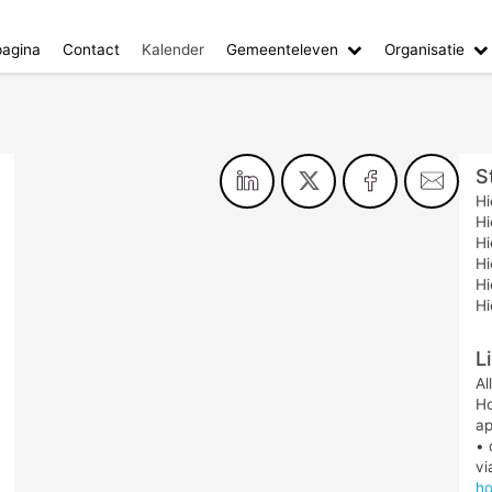
agina
Contact
Kalender
Gemeenteleven
Organisatie
S
Hi
Hi
Hi
Hi
Hi
Hi
L
Al
Ho
ap
• 
v
ho