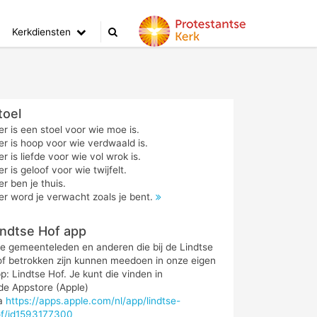
Kerkdiensten
toel
er is een stoel voor wie moe is.
er is hoop voor wie verdwaald is.
er is liefde voor wie vol wrok is.
er is geloof voor wie twijfelt.
er ben je thuis.
er word je verwacht zoals je bent.
indtse Hof app
le gemeenteleden en anderen die bij de Lindtse
f betrokken zijn kunnen meedoen in onze eigen
p: Lindtse Hof. Je kunt die vinden in
de Appstore (Apple)
ia
https://apps.apple.com/nl/app/lindtse-
f/id1593177300