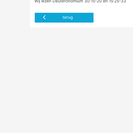
Wij lezen Deuteronomium 30:15-20 en 15:25-33
terug