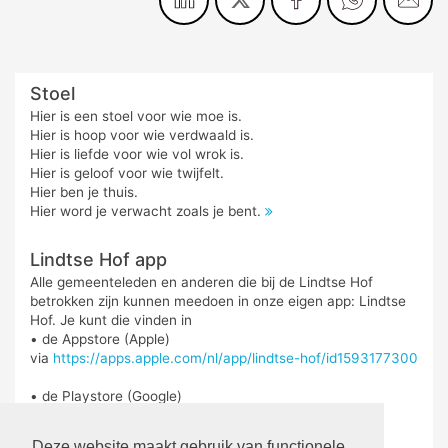
Stoel
Hier is een stoel voor wie moe is.
Hier is hoop voor wie verdwaald is.
Hier is liefde voor wie vol wrok is.
Hier is geloof voor wie twijfelt.
Hier ben je thuis.
Hier word je verwacht zoals je bent.
Lindtse Hof app
Alle gemeenteleden en anderen die bij de Lindtse Hof
betrokken zijn kunnen meedoen in onze eigen app: Lindtse
Hof. Je kunt die vinden in
• de Appstore (Apple)
via
https://apps.apple.com/nl/app/lindtse-hof/id1593177300
• de Playstore (Google)
via
https://play.google.com/store/search?
q=lindtse%20hof&c=apps&hl=nl
Deze website maakt gebruik van functionele