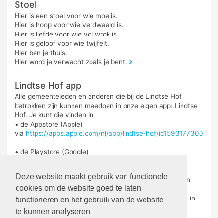
Stoel
Hier is een stoel voor wie moe is.
Hier is hoop voor wie verdwaald is.
Hier is liefde voor wie vol wrok is.
Hier is geloof voor wie twijfelt.
Hier ben je thuis.
Hier word je verwacht zoals je bent.
Lindtse Hof app
Alle gemeenteleden en anderen die bij de Lindtse Hof
betrokken zijn kunnen meedoen in onze eigen app: Lindtse
Hof. Je kunt die vinden in
• de Appstore (Apple)
via
https://apps.apple.com/nl/app/lindtse-hof/id1593177300
• de Playstore (Google)
via
https://play.google.com/store/search?
q=lindtse%20hof&c=apps&hl=nl
Deze website maakt gebruik van functionele
De app is geschikt voor telefoon, maar ook voor iPad en
cookies om de website goed te laten
tablet.
Via de Lindtse Hof app kan bovendien gegeven worden in
functioneren en het gebruik van de website
de digitale collecte.
te kunnen analyseren.