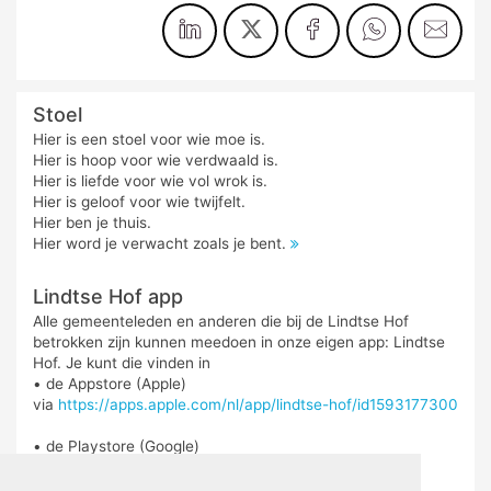
Stoel
Hier is een stoel voor wie moe is.
Hier is hoop voor wie verdwaald is.
Hier is liefde voor wie vol wrok is.
Hier is geloof voor wie twijfelt.
Hier ben je thuis.
Hier word je verwacht zoals je bent.
Lindtse Hof app
Alle gemeenteleden en anderen die bij de Lindtse Hof
betrokken zijn kunnen meedoen in onze eigen app: Lindtse
Hof. Je kunt die vinden in
• de Appstore (Apple)
via
https://apps.apple.com/nl/app/lindtse-hof/id1593177300
• de Playstore (Google)
via
https://play.google.com/store/search?
q=lindtse%20hof&c=apps&hl=nl